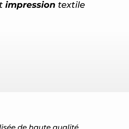
t
impression
textile
isée de haute qualité