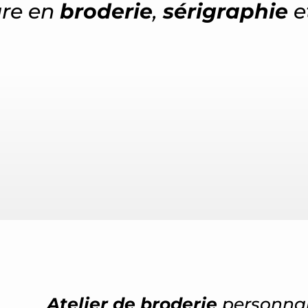
ure en
broderie
,
sérigraphie
e
Atelier de broderie
personnal